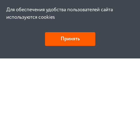
Для обеспечения удобства пользователей сайта
используются cookies
Принять
Детали и действия
Как купить
Заказ
Оплата
Доставка
Гарантия
Замена и возврат
Услуги