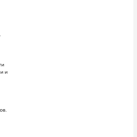
,
ти
и и
ов.