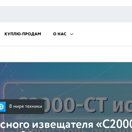
КУПЛЮ-ПРОДАМ
О НАС
В мире техники
есного извещателя «С200