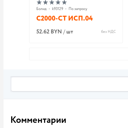
Болид
•
k93129
•
По запросу
С2000-СТ ИСП.04
52.62 BYN
/
шт
без НДС
Комментарии