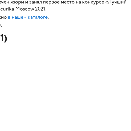
чен жюри и занял первое место на конкурсе «Лучший
curika Moscow 2021.
жно
в нашем каталоге
.
.
1)