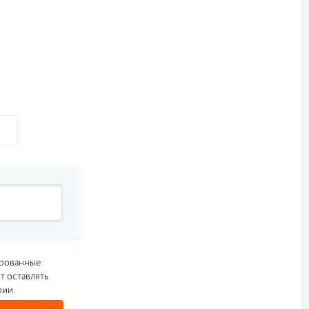
ированные
т оставлять
рии