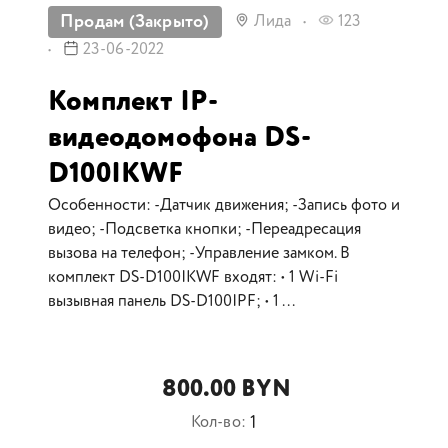
Продам (Закрыто)
Лида
123
23-06-2022
Комплект IP-
видеодомофона DS-
D100IKWF
Особенности: -Датчик движения; -Запись фото и
видео; -Подсветка кнопки; -Переадресация
вызова на телефон; -Управление замком. В
комплект DS-D100IKWF входят: • 1 Wi-Fi
вызывная панель DS-D100IPF; • 1 ...
800.00 BYN
1
Кол-во: