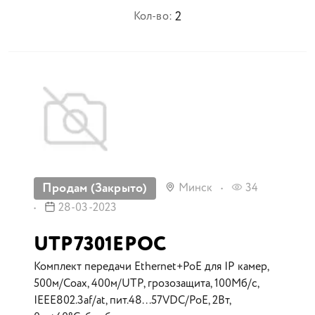
2
Кол-во:
Продам (Закрыто)
Минск
34
28-03-2023
UTP7301EPOC
Комплект передачи Ethernet+PoE для IP камер,
500м/Coax, 400м/UTP, грозозащита, 100Мб/с,
IEEE802.3af/at, пит.48...57VDC/PoE, 2Вт,