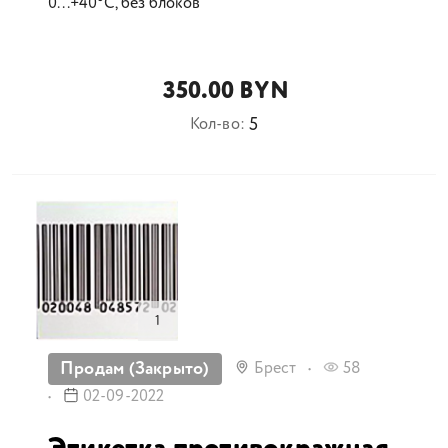
0...+40°С, без блоков
350.00 BYN
5
Кол-во:
1
Продам (Закрыто)
Брест
58
02-09-2022