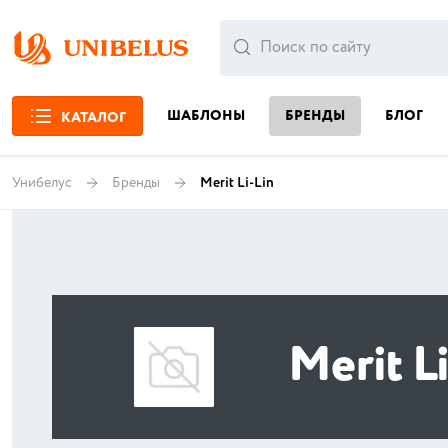
ШАБЛОНЫ
БРЕНДЫ
БЛОГ
КАТАЛОГ
Унибелус
Бренды
Merit Li-Lin
Merit Li