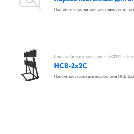
Настенный кронштейн для видеостены на 9 
•
•
Кронштейны и крепления
k80231
Еле
НСВ-2х2С
Напольная стойка для видеостены НСВ-2х