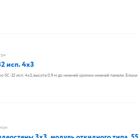
гри
2 исп. 4х3
 SC-32 исп. 4х3, высота 0,9 м до нижней кромки нижней панели. Блоки
егри
деостены 3х3, модуль откидного типа, 5