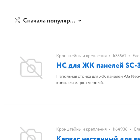
Сначала популярные
•
•
Кронштейны и крепления
k35561
Еле
НС для ЖК панелей SC-3
Напольная стойка для ЖК панелей AG Neovo
комплекте. цвет черный.
•
•
Кронштейны и крепления
k64936
Ел
Каркас настенный для ви