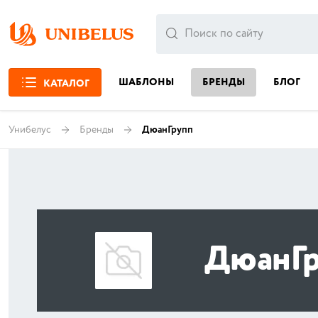
ШАБЛОНЫ
БРЕНДЫ
БЛОГ
КАТАЛОГ
Унибелус
Бренды
ДюанГрупп
ДюанГр