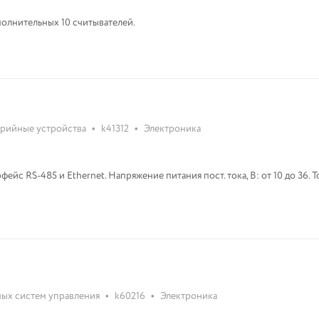
олнительных 10 считывателей.
•
•
ерийные устройства
k41312
Электроника
с RS-485 и Ethernet. Напряжение питания пост. тока, В: от 10 до 36. Т
•
•
ых систем управления
k60216
Электроника