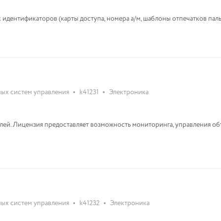
дентификаторов (карты доступа, номера а/м, шаблоны отпечатков пальце
•
•
ых систем управления
k41231
Электроника
лей. Лицензия предоставляет возможность мониторинга, управления об
•
•
ых систем управления
k41232
Электроника