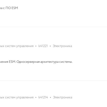
ра с ПО ESM
•
•
ых систем управления
k41221
Электроника
ения ESM. Односерверная архитектура системы.
•
•
ых систем управления
k41214
Электроника