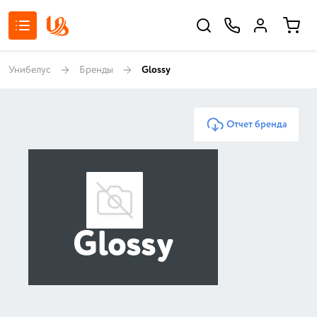
Унибелус
Бренды
Glossy
Отчет бренда
Glossy