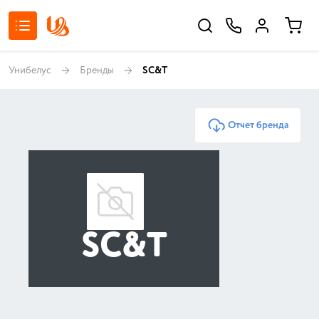
Унибелус
Бренды
SC&T
Отчет бренда
SC&T