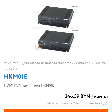
•
Усилители, удлинители, ветвители аналоговых сигналов
k54983
•
SC&T
HKM01E
HDMI KVM удлинитель HKM01E
1 246.59 BYN
/
компл
Забрать 20 августа 2026 г.
•
цена без НДС