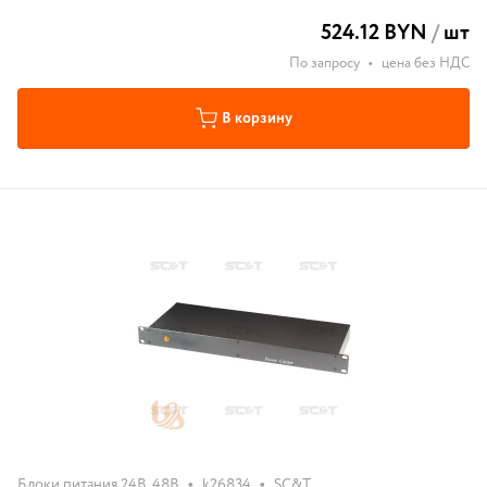
524.12 BYN
/
шт
По запросу
•
цена без НДС
В корзину
•
•
Блоки питания 24В, 48В
k26834
SC&T