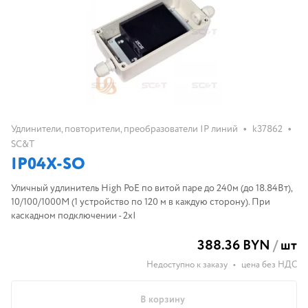
•
•
Удлинители, повторители, преобразователи IP линий
k37862
SC&T
IP04X-SO
Уличный удлинитель High PoE по витой паре до 240м (до 18.84Вт),
10/100/1000M (1 устройство по 120 м в каждую сторону). При
каскадном подключении - 2хI
388.36 BYN
/
шт
Недоступно к заказу
•
цена без НДС
В корзину