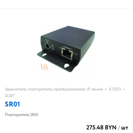
•
•
Удлинители, повторители, преобразователи IP линий
k72513
SC&T
SR01
Повторитель SR01
275.48 BYN
/
шт