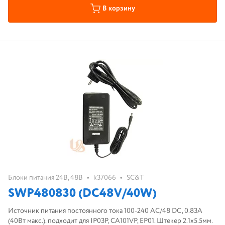
В корзину
•
•
Блоки питания 24В, 48В
k37066
SC&T
SWP480830 (DC48V/40W)
Источник питания постоянного тока 100-240 AC/48 DC, 0.83A
(40Вт макс.). подходит для IP03P, CA101VP, EP01. Штекер 2.1x5.5мм.