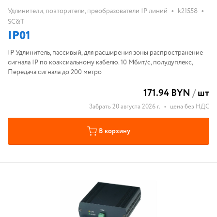
•
•
Удлинители, повторители, преобразователи IP линий
k21558
SC&T
IP01
IP Удлинитель, пассивый, для расширения зоны распространение
сигнала IP по коаксиальному кабелю. 10 Мбит/с, полудуплекс,
Передача сигнала до 200 метро
171.94 BYN
/
шт
Забрать 20 августа 2026 г.
•
цена без НДС
В корзину