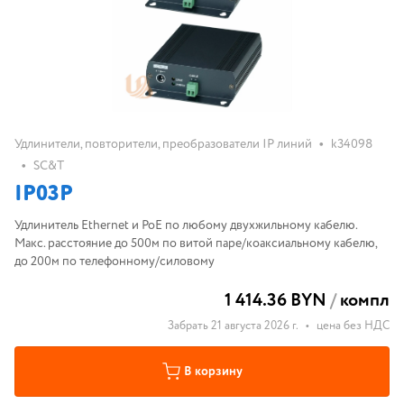
•
Удлинители, повторители, преобразователи IP линий
k34098
•
SC&T
IP03P
Удлинитель Ethernet и PoE по любому двухжильному кабелю.
Макс. расстояние до 500м по витой паре/коаксиальному кабелю,
до 200м по телефонному/силовому
1 414.36 BYN
/
компл
Забрать 21 августа 2026 г.
•
цена без НДС
В корзину