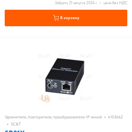
Забрать 21 августа 2026 г.
•
цена без НДС
В корзину
•
Удлинители, повторители, преобразователи IP линий
k103662
•
SC&T