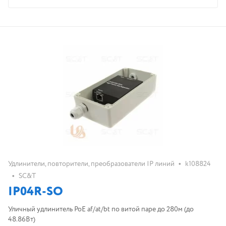
•
Удлинители, повторители, преобразователи IP линий
k108824
•
SC&T
IP04R-SO
Уличный удлинитель PoE af/at/bt по витой паре до 280м (до
48.86Вт)