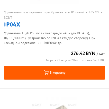
•
•
Удлинители, повторители, преобразователи IP линий
k27719
SC&T
IP04X
Удлинитель High PoE по витой паре до 240м (до 18.84Вт),
10/100/1000M (1 устройство по 120 м в каждую сторону). При
каскадном подключении - 2хIP04X: до
276.42 BYN
/
шт
Забрать 21 августа 2026 г.
•
цена без НДС
В корзину