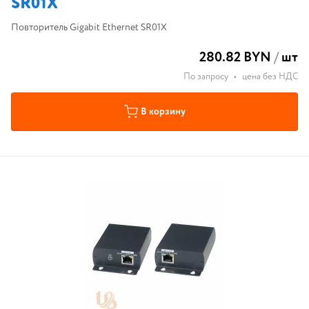
SR01X
Повторитель Gigabit Ethernet SR01X
280.82 BYN
/
шт
По запросу
•
цена без НДС
В корзину