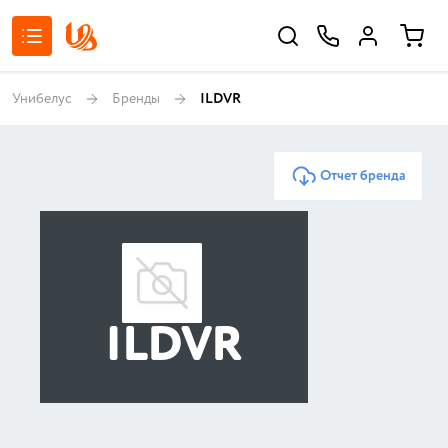
Унибелус
Бренды
ILDVR
Отчет бренда
ILDVR