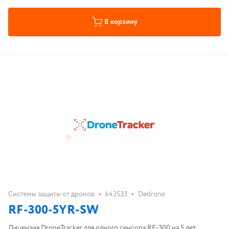
В корзину
•
•
Системы защиты от дронов
k43533
Dedrone
RF-300-5YR-SW
Лицензия DroneTracker для одного сенсора RF-300 на 5 лет.