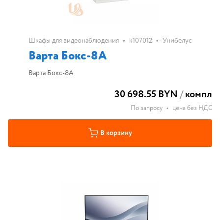
•
•
Шкафы для видеонаблюдения
k107012
Унибелус
Варта Бокс-8А
Варта Бокс-8А
30 698.55 BYN
/
компл
По запросу
•
цена без НДС
В корзину