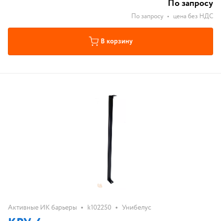
По запросу
По запросу
•
цена без НДС
В корзину
•
•
Активные ИК барьеры
k102250
Унибелус