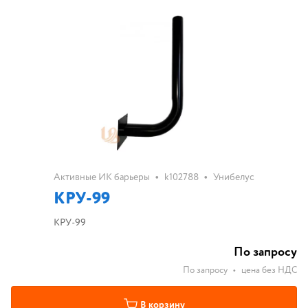
•
•
Активные ИК барьеры
k102788
Унибелус
КРУ-99
КРУ-99
По запросу
По запросу
•
цена без НДС
В корзину