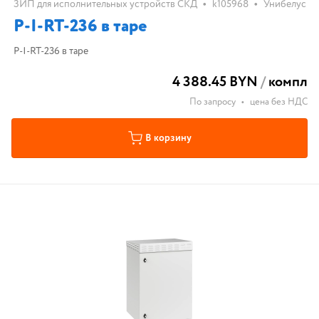
•
•
ЗИП для исполнительных устройств СКД
k105968
Унибелус
P-I-RT-236 в таре
P-I-RT-236 в таре
4 388.45 BYN
/
компл
По запросу
•
цена без НДС
В корзину