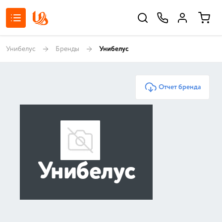
Унибелус
Бренды
Унибелус
Отчет бренда
Унибелус