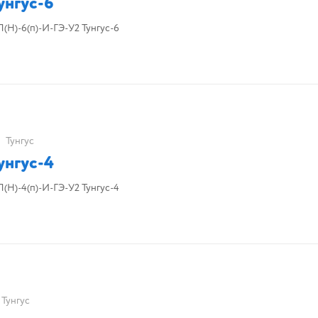
унгус-6
Модуль порошкового пожаротушения МПП(Н)-6(п)-И-ГЭ-У2 Тунгус-6
Тунгус
унгус-4
Модуль порошкового пожаротушения МПП(Н)-4(п)-И-ГЭ-У2 Тунгус-4
Тунгус