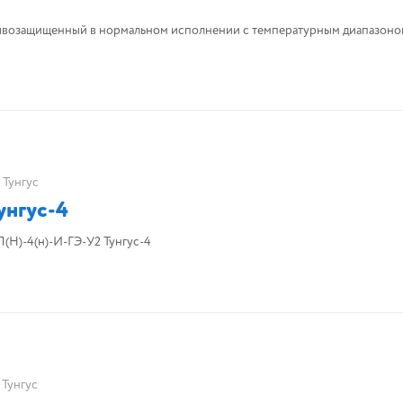
возащищенный в нормальном исполнении с температурным диапазоно
Тунгус
унгус-4
Модуль порошкового пожаротушения МПП(Н)-4(н)-И-ГЭ-У2 Тунгус-4
Тунгус