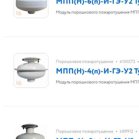
МПП(Н)-6(п)-И-ГЭ-У2 Т
•
•
Порошковое пожаротушение
k100273
МПП(Н)-4(п)-И-ГЭ-У2 Т
•
•
Порошковое пожаротушение
k89912