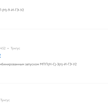
 (Н)-9-И-ГЭ-У2
•
7452
Тунгус
2
мбинированным запуском МПП(Н-С)-3(п)-И-ГЭ-У2
Тунгус