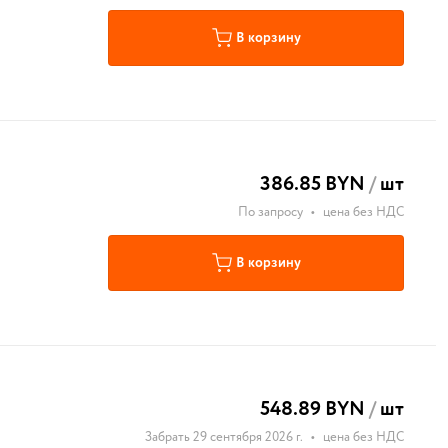
В корзину
386.85 BYN
/
шт
По запросу
•
цена без НДС
В корзину
548.89 BYN
/
шт
Забрать 29 сентября 2026 г.
•
цена без НДС