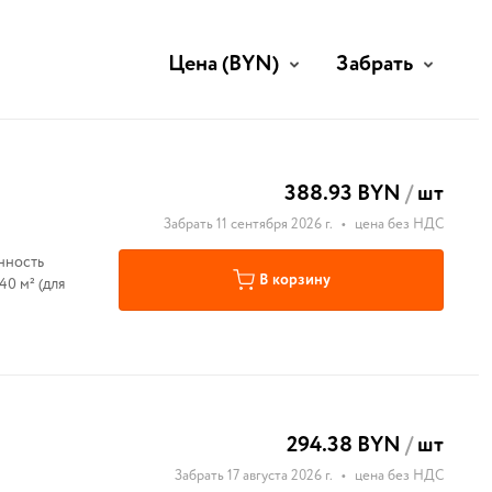
Цена
(BYN)
Забрать
388.93 BYN
/
шт
Забрать 11 сентября 2026 г.
•
цена без НДС
нность
В корзину
40 м² (для
294.38 BYN
/
шт
Забрать 17 августа 2026 г.
•
цена без НДС