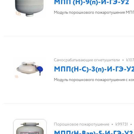
МПП (Н)-9(п)-И-ГЭ-У2
Модуль порошкового пожаротушения МПП
•
Самосрабатывающие огнетушители
k10
МПП(Н-С)-3(п)-И-ГЭ-У
Модуль порошкового пожаротушения с ко
•
•
Порошковое пожаротушение
k99731
МПП(Н-Взр)-5-И-ГЭ-У2