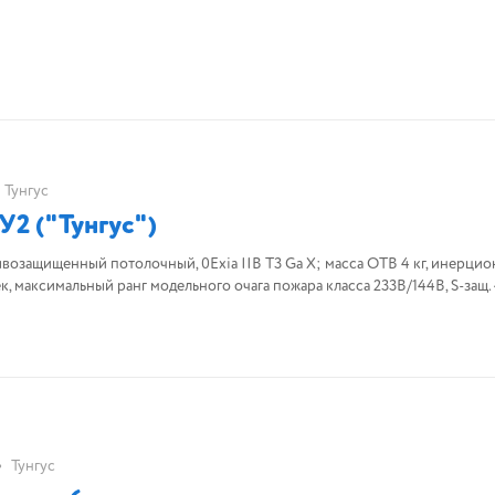
Тунгус
2 ("Тунгус")
озащищенный потолочный, 0Exia IIB T3 Gа Х; масса ОТВ 4 кг, инерцио
сек, максимальный ранг модельного очага пожара класса 233В/144В, S-защ. 
•
Тунгус