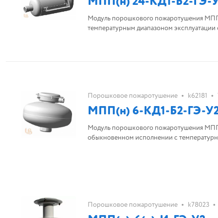
МПП(н) 24-КД1-Б2-ГЭ-У
Модуль порошкового пожаротушения МПП(
температурным диапазоном эксплуатации о
•
•
Порошковое пожаротушение
k62181
МПП(н) 6-КД1-Б2-ГЭ-У2
Модуль порошкового пожаротушения МПП(н
обыкновенном исполнении с температурны
•
•
Порошковое пожаротушение
k78023