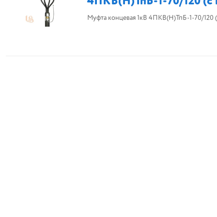
4ПКВ(H)ТпБ-1-70/120 (с 
Муфта концевая 1кВ 4ПКВ(H)ТпБ-1-70/120 (