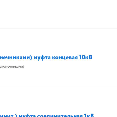
онечниками) муфта концевая 10кВ
наконечниками)
инит.) муфта соединительная 1кВ