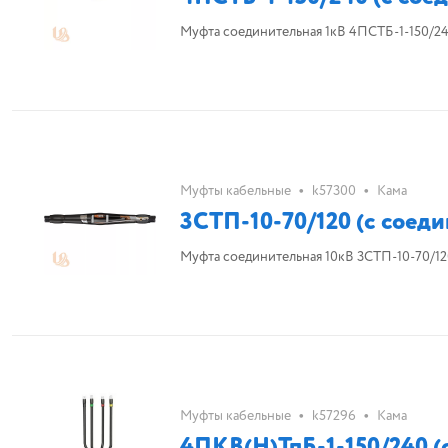
Муфта соединительная 1кВ 4ПСТБ-1-150/240
•
•
Муфты кабельные
k57300
Кама
3СТП-10-70/120 (с соеди
Муфта соединительная 10кВ 3СТП-10-70/120
•
•
Муфты кабельные
k57296
Кама
4ПКВ(H)ТпБ-1-150/240 (с