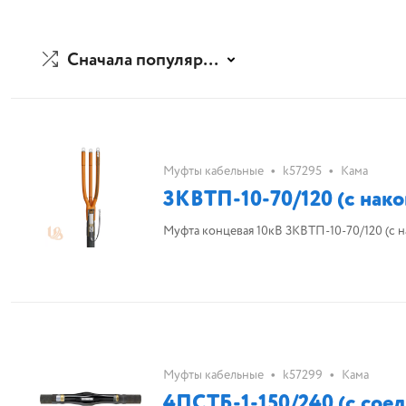
Сначала популярные
•
•
Муфты кабельные
k57295
Кама
3КВТП-10-70/120 (с нак
Муфта концевая 10кВ 3КВТП-10-70/120 (с 
•
•
Муфты кабельные
k57299
Кама
4ПСТБ-1-150/240 (с соед