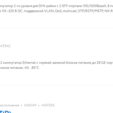
татор 2-го уровня для DIN-рейки с 2 SFP-портами 100/1000BaseX, 8 
и 110–220 В DC, поддержкой VLAN, QoS, multicast, STP/RSTP/MSTP, NX-
АТЕКС
оммутатор Ethernet с горячей заменой блоков питания, до 28 GE порт
ников питания, -40...85°C
•
•
 исполнения
k105149
НАТЕКС