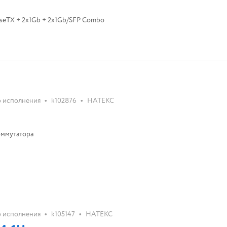
seTX + 2x1Gb + 2x1Gb/SFP Combo
•
•
о исполнения
k102876
НАТЕКС
оммутатора
•
•
о исполнения
k105147
НАТЕКС