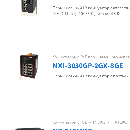
Промышленный L2 коммутатор с аппаратной поддерж
PoE, DIN-rail; -40~75°C, питание 48 В
Коммутаторы с PoE промышленного испол
NXI-3030GP-2GX-8GE
Промышленный L2 коммутатор с портами 2x
•
•
Коммутаторы с PoE
k95102
НАТЕКС