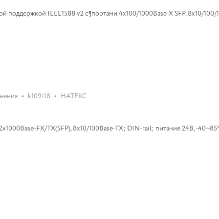
кой IEEE1588 v2 с¶портами 4х100/1000Base-X SFP, 8x10/100/1000Base-TX
•
•
нения
k109118
НАТЕКС
1000Base-FX/TX(SFP), 8x10/100Base-TX; DIN-rail; питание 24В, -40~85