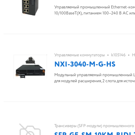
Управляемый промышленный Ethernet-комму
10/100BaseT(X), питанием 100–240 В AC ил
•
•
Управляемые коммутаторы
k105146
Н
NXI-3040-M-G-HS
Модульный управляемый промышленный L2 к
для модулей расширения, 2 слота для источ
Трансиверы (SFP-модули) промышленного