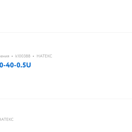
•
•
нения
k100388
НАТЕКС
0-40-0.5U
НАТЕКС