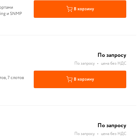
портами
В корзину
Ring и SNMP
По запросу
По запросу
•
цена без НДС
ов, 7 слотов
В корзину
По запросу
По запросу
•
цена без НДС