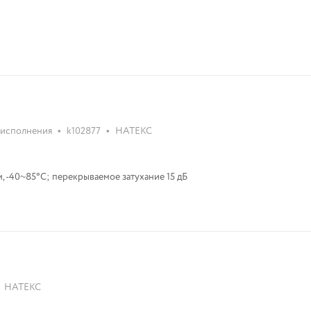
•
•
 исполнения
k102877
НАТЕКС
км, -40~85°C; перекрываемое затухание 15 дБ
НАТЕКС