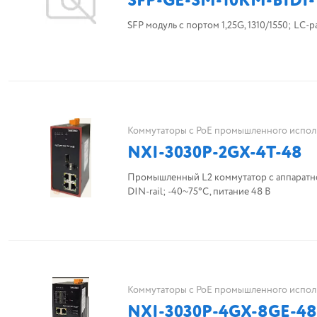
SFP-GE-SM-10KM-BIDI-
SFP модуль с портом 1,25G, 1310/1550; LC-
Коммутаторы с PoE промышленного испол
NXI-3030P-2GX-4T-48
Промышленный L2 коммутатор с аппаратной поддерж
DIN-rail; -40~75°C, питание 48 В
Коммутаторы с PoE промышленного испол
NXI-3030P-4GX-8GE-48