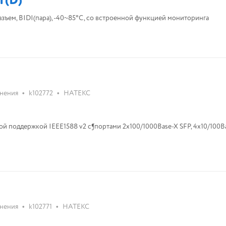
T(D)
разъем, BIDI(пара), -40~85°C, со встроенной функцией мониторинга
•
•
нения
k102772
НАТЕКС
кой IEEE1588 v2 с¶портами 2х100/1000Base-X SFP, 4x10/100Base-TX PoE,
•
•
нения
k102771
НАТЕКС