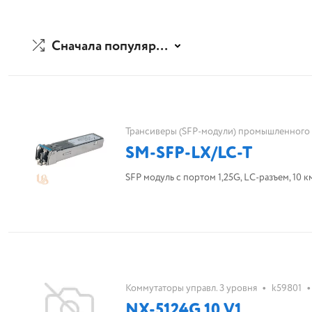
Сначала популярные
Трансиверы (SFP-модули) промышленного
SM-SFP-LX/LC-T
SFP модуль с портом 1,25G, LC-разъем, 10 
•
•
Коммутаторы управл. 3 уровня
k59801
NX-5124G 10 V1