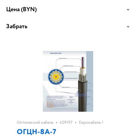
Цена
(BYN)
Забрать
•
•
Оптический кабель
k59197
Еврокабель 1
ОГЦН-8А-7