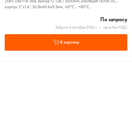
25Вт, Uвх=18-36B, выход +/-12В / 5000мА, изоляция 1500В DC,
корпус 2"x1.6", 50.8x40.6x9.3мм, -40°С...+85°С.
По запросу
Забрать 6 октября 2026 г.
•
цена без НДС
В корзину