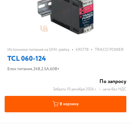
•
•
Источники питания на DIN- рейку
k95778
TRACO POWER
TCL 060-124
Блок питания, 24В,2.5А,60Вт
По запросу
Забрать 10 декабря 2026 г.
•
цена без НДС
В корзину