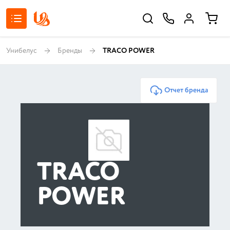
Унибелус
Бренды
TRACO POWER
Отчет бренда
TRACO
POWER