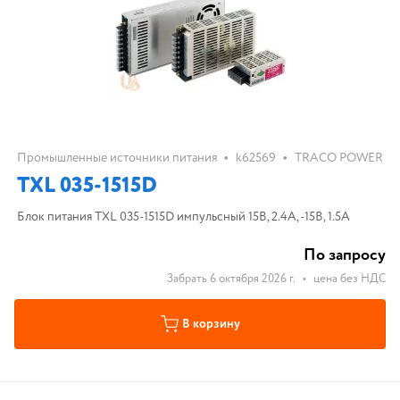
•
•
Промышленные источники питания
k62569
TRACO POWER
TXL 035-1515D
Блок питания TXL 035-1515D импульсный 15В, 2.4А, -15В, 1.5А
По запросу
Забрать 6 октября 2026 г.
•
цена без НДС
В корзину