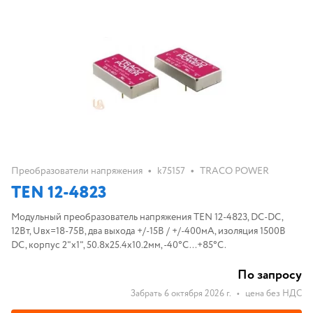
•
•
Преобразователи напряжения
k75157
TRACO POWER
TEN 12-4823
Модульный преобразователь напряжения TEN 12-4823, DC-DC,
12Вт, Uвх=18-75B, два выхода +/-15В / +/-400мА, изоляция 1500В
DC, корпус 2"x1", 50.8x25.4x10.2мм, -40°С...+85°С.
По запросу
Забрать 6 октября 2026 г.
•
цена без НДС