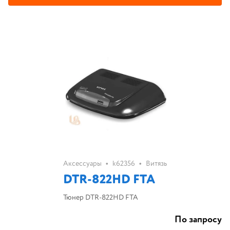
•
•
Аксессуары
k62356
Витязь
DTR-822HD FTA
Тюнер DTR-822HD FTA
По запросу