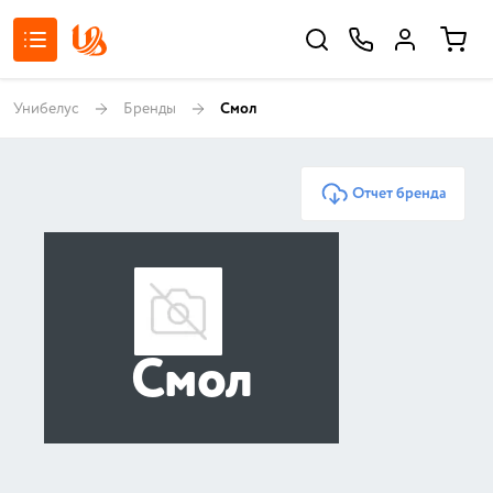
Унибелус
Бренды
Смол
Отчет бренда
Смол