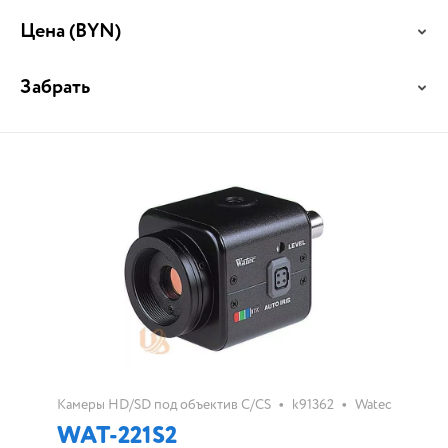
Цена
(BYN)
Забрать
•
•
Камеры HD/SD под объектив C/CS
k91362
Watec
WAT-221S2