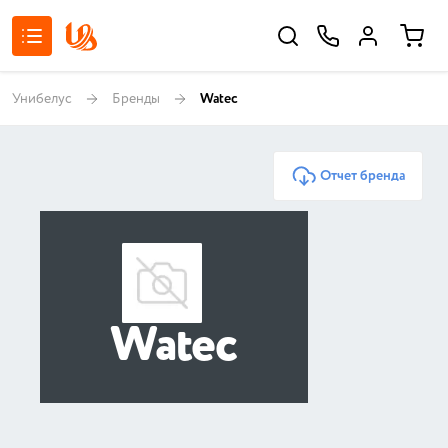
Унибелус
Бренды
Watec
Отчет бренда
Watec