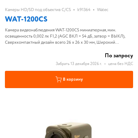
•
•
Камеры HD/SD под объектив C/CS
k91364
Watec
WAT-1200CS
Камера видеонаблюдения WAT-1200CS миниатюрная, мин.
освещенность 0,002 лк F1,2 (AGC ВКЛ = 54 дБ, затвор = ВЫКЛ),
Сверхкомпактный дизайн всего 26 x 26 x 30 мм, Широкий
динамический диапазон, функция ICR Day / Night,
Двухдиапазонный фильтр позволяет пр
По запросу
Забрать 13 декабря 2026 г.
•
цена без НДС
В корзину