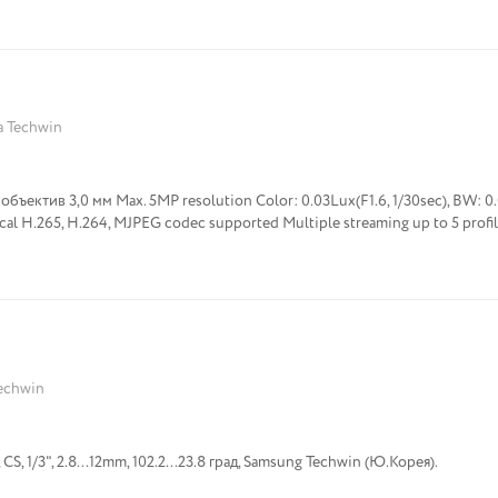
 Techwin
ъектив 3,0 мм Max. 5MP resolution Color: 0.03Lux(F1.6, 1/30sec), BW: 0.
ocal H.265, H.264, MJPEG codec supported Multiple streaming up to 5 profi
echwin
, 1/3", 2.8...12mm, 102.2...23.8 град, Samsung Techwin (Ю.Корея).