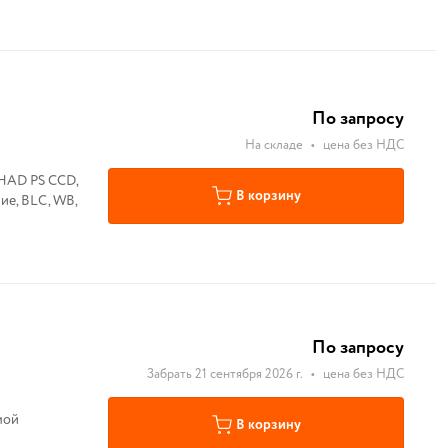
По запросу
На складе
•
цена без НДС
 HAD PS CCD,
В корзину
ние, BLC, WB,
По запросу
Забрать 21 сентября 2026 г.
•
цена без НДС
мой
В корзину