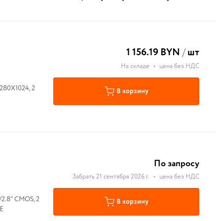
1 156.19 BYN
/
шт
На складе
•
цена без НДС
1280X1024, 2
В корзину
По запросу
Забрать 21 сентября 2026 г.
•
цена без НДС
/2.8" CMOS, 2
В корзину
oE