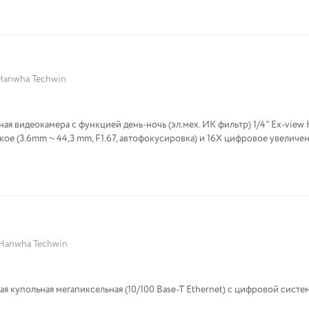
Hanwha Techwin
ая видеокамера с функцией день-ночь (эл.мех. ИК фильтр) 1/4" Ex-view
ское (3.6mm ~ 44,3 mm, F1.67, автофокусировка) и 16Х цифровое увеличе
Hanwha Techwin
 купольная мегапиксельная (10/100 Base-T Ethernet) с цифровой систе