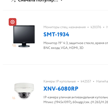
Сначала популярные
•
•
Мониторы спец. назначения
k20376
SMT-1934
Монитор 19" 4:3, защитное стекло, время от
BNC входа, VGA, HDMI, 3D
•
•
Камеры IP купольные
k42557
Hanwha
XNV-6080RP
IP-камера уличная антивандальная купольна
Мпикс (1945x1097), 60кадр/сек. (H.265/H.264