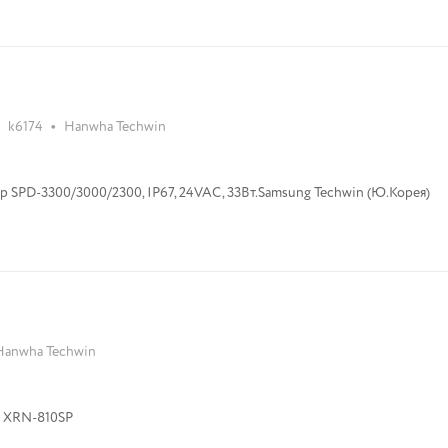
•
k6174
Hanwha Techwin
 SPD-3300/3000/2300, IP67, 24VAC, 33Вт.Samsung Techwin (Ю.Корея)
Hanwha Techwin
8-ми канальный сетевой видеорегистратор XRN-810SP