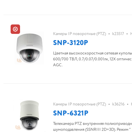
•
•
Камеры IP поворотные (PTZ)
k23517
SNP-3120P
Цветная высокоскоростная сетевая купольн
600/700 ТВЛ, 0.7/0.07/0.001лк, 12X оптиче
AGC.
•
•
Камеры IP поворотные (PTZ)
k36216
SNP-6321P
Телекамера PTZ внутренняя полиоприводная
шумоподавления (SSNRIII 2D+3D). Режим "