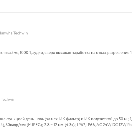
Hanwha Techwin
клика 5мс, 1000:1, аудио, сверх высокая наработка на отказ, разрешение 
 Techwin
я с функцией день-ночь (эл.мех. ИК фильтр) и ИК подсветкой до 50 м.; 1
), 30кадр/сек (MJPEG); 2.8 ~ 12 мм. (4.3x); IP67, IP66, AC 24V/ DC 12V/ P