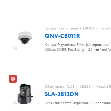
•
•
Камеры IP купольные
k103137
Hanwha
QNV-C8011R
Камера IP купольная 5 Мп, фиксированный об
1/30sec, 30IRE) Focal length: 3.0 mm fixed f
•
•
Объективы ст. C/CS
k22862
Hanwha T
SLA-2812DN
Объектив с автодиафрагмой, IR-коррекция, CS