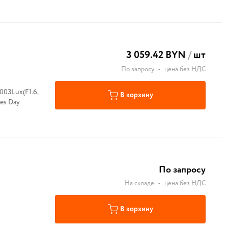
3 059.42 BYN
/
шт
По запросу
•
цена без НДС
003Lux(F1.6,
В корзину
les Day
По запросу
На складе
•
цена без НДС
В корзину