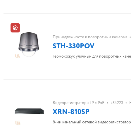
•
Принадлежности к поворотным камерам
STH-330POV
Термокожух уличный для поворотных камер
•
•
Видеорегистраторы IP с PoE
k54223
XRN-810SP