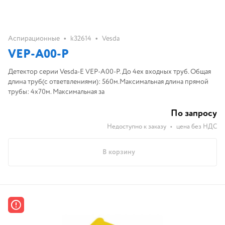
•
•
Аспирационные
k32614
Vesda
VEP-A00-P
Детектор серии Vesda-E VEP-A00-P. До 4ех входных труб. Общая
длина труб(с ответвлениями): 560м.Максимальная длина прямой
трубы: 4х70м. Максимальная за
По запросу
Недоступно к заказу
•
цена без НДС
В корзину