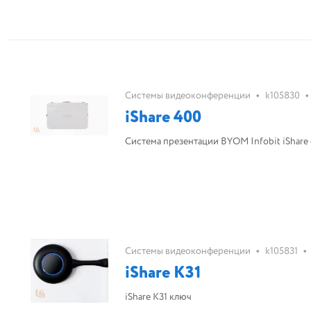
•
•
Системы видеоконференции
k105830
iShare 400
Система презентации BYOM Infobit iShare
•
•
Системы видеоконференции
k105831
iShare K31
iShare K31 ключ