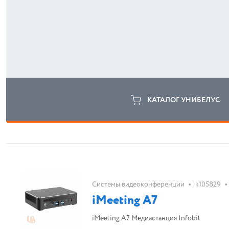
КАТАЛОГ УНИБЕЛУС
•
•
Системы видеоконференции
k105829
iMeeting A7
iMeeting A7 Медиастанция Infobit