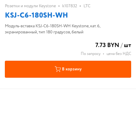
•
•
Розетки и модули Keystone
k107832
LTC
KSJ-C6-180SH-WH
Модуль-вставка KSJ-C6-180SH-WH Keystone, кат. 6,
экранированный, тип 180 градусов, белый
7.73 BYN
/
шт
По запросу
•
цена без НДС
В корзину