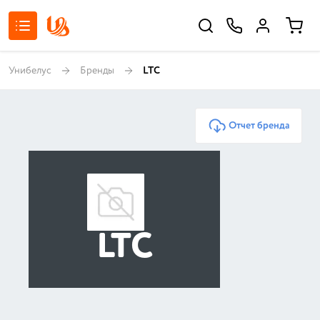
Унибелус
Бренды
LTC
Отчет бренда
LTC