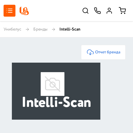
Унибелус
Бренды
Intelli-Scan
Отчет бренда
Intelli-Scan