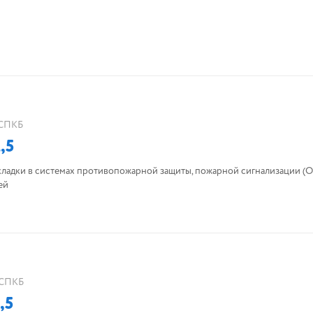
СПКБ
,5
кладки в системах противопожарной защиты, пожарной сигнализации (О
ей
СПКБ
,5