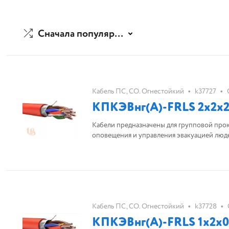
Сначала популярные
•
•
Кабель ПС, СО. Огнестойкий
k37727
КПКЭВнг(А)-FRLS 2х2х2
Кабели предназначены для групповой про
оповещения и управления эвакуацией люд
•
•
Кабель ПС, СО. Огнестойкий
k37728
КПКЭВнг(А)-FRLS 1х2х0