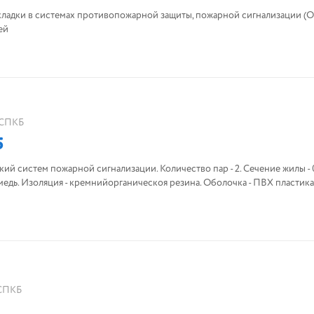
кладки в системах противопожарной защиты, пожарной сигнализации (О
ей
СПКБ
5
ий систем пожарной сигнализации. Количество пар - 2. Сечение жилы - 0
медь. Изоляция - кремнийорганическоя резина. Оболочка - ПВХ пластикат
СПКБ