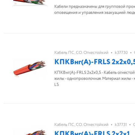
Кабели предназначены для групповой про
оповещения и управления эвакуацией люд
•
•
Кабель ПС, СО. Огнестойкий
k37730
КПКВнг(А)-FRLS 2х2х0,
КПКВнг(А)-FRLS 2х2х0,5 - Кабель огнестойк
жилы - однопроволочная. Материал жилы - 
LS
•
•
Кабель ПС, СО. Огнестойкий
k37731
КПКВнг(А)-FRLS 2х2х1