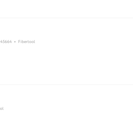
•
k45664
Fibertool
ol