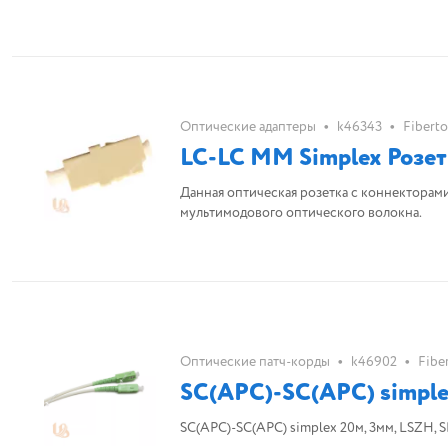
•
•
Оптические адаптеры
k46343
Fiberto
LC-LC MM Simplex Розет
Данная оптическая розетка с коннекторам
мультимодового оптического волокна.
•
•
Оптические патч-корды
k46902
Fibe
SC(APC)-SC(APC) simplex
SC(APC)-SC(APC) simplex 20м, 3мм, LSZH, 