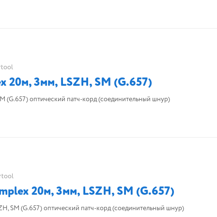
rtool
 20м, 3мм, LSZH, SM (G.657)
SM (G.657) оптический патч-корд (соединительный шнур)
rtool
plex 20м, 3мм, LSZH, SM (G.657)
FBT LC(UPC)-SC(APC) simplex 20м, 3мм, LSZH, SM (G.657) оптический патч-корд (соединительный шнур)