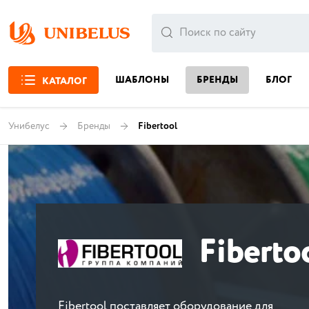
ШАБЛОНЫ
БРЕНДЫ
БЛОГ
КАТАЛОГ
Унибелус
Бренды
Fibertool
Fiberto
Fibertool поставляет оборудование для