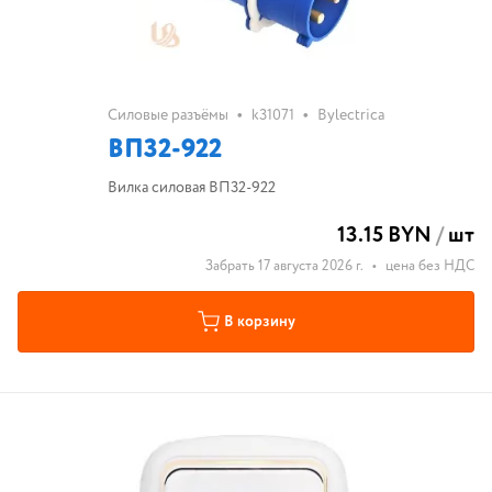
•
•
Силовые разъёмы
k31071
Bylectrica
ВП32-922
Вилка силовая ВП32-922
13.15 BYN
/
шт
Забрать 17 августа 2026 г.
•
цена без НДС
В корзину