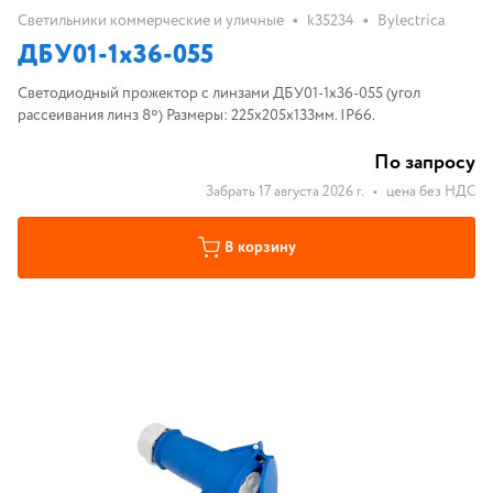
•
•
Светильники коммерческие и уличные
k35234
Bylectrica
ДБУ01-1х36-055
Светодиодный прожектор с линзами ДБУ01-1х36-055 (угол
рассеивания линз 8º) Размеры: 225х205х133мм. IP66.
По запросу
Забрать 17 августа 2026 г.
•
цена без НДС
В корзину