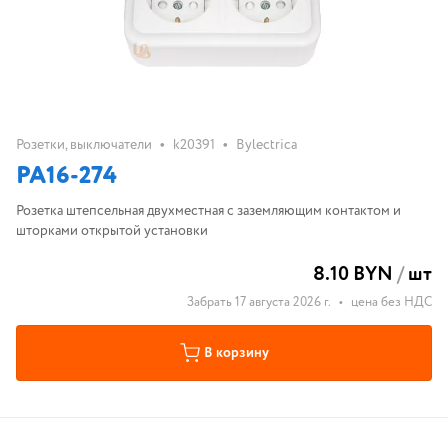
•
•
Розетки, выключатели
k20391
Bylectrica
РА16-274
Розетка штепсельная двухместная с заземляющим контактом и
шторками открытой установки
8.10 BYN
/
шт
Забрать 17 августа 2026 г.
•
цена без НДС
В корзину