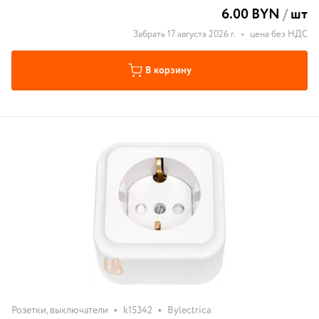
6.00 BYN
/
шт
Забрать 17 августа 2026 г.
•
цена без НДС
В корзину
•
•
Розетки, выключатели
k15342
Bylectrica