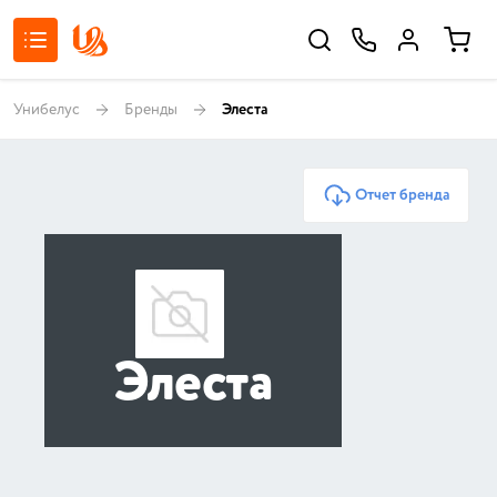
Унибелус
Бренды
Элеста
Отчет бренда
Элеста