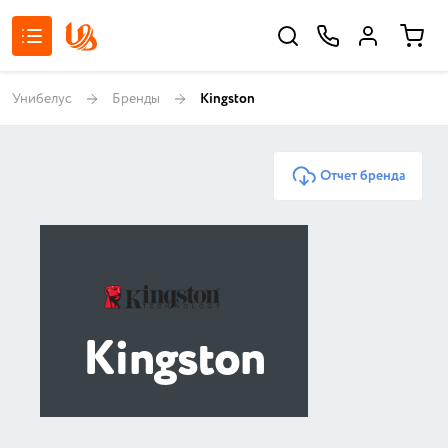
Унибелус
Бренды
Kingston
Отчет бренда
Kingston