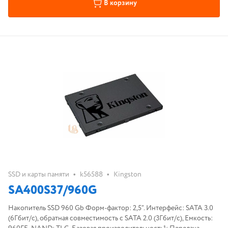
В корзину
•
•
SSD и карты памяти
k56588
Kingston
SA400S37/960G
Накопитель SSD 960 Gb Форм-фактор: 2,5”. Интерфейс: SATA 3.0
(6Гбит/с), обратная совместимость с SATA 2.0 (3Гбит/с), Емкость: