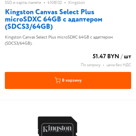
•
•
SSD и карты памяти
k108132
Kingston
Kingston Canvas Select Plus
microSDXC 64GB с адаптером
(SDCS3/64GB)
Kingston Canvas Select Plus microSDXC 64GB с адаптером
(SDCS3/64GB).
51.47 BYN
/
шт
По запросу
•
цена без НДС
В корзину