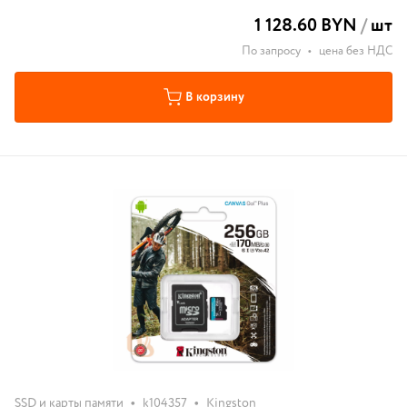
1 128.60 BYN
/
шт
По запросу
•
цена без НДС
В корзину
•
•
SSD и карты памяти
k104357
Kingston