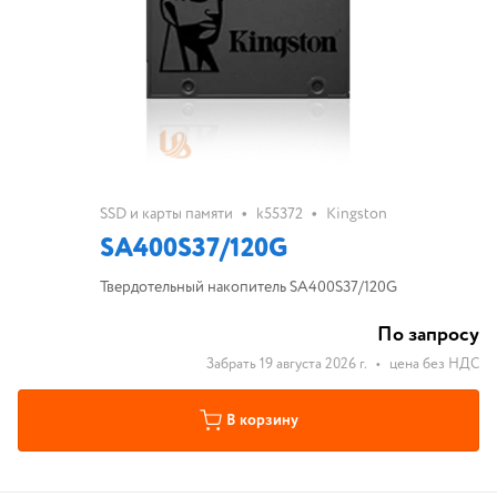
•
•
SSD и карты памяти
k55372
Kingston
SA400S37/120G
Твердотельный накопитель SA400S37/120G
По запросу
Забрать 19 августа 2026 г.
•
цена без НДС
В корзину