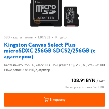
•
•
SSD и карты памяти
k107282
Kingston
Kingston Canvas Select Plus
microSDXC 256GB SDCS2/256GB (с
адаптером)
Карта памяти 256 ГБ, класс 10, UHS-I (класс U3), V30, A1, чтение: 100
МБ/с, запись: 85 МБ/с, адаптер
108.91 BYN
/
шт
По запросу
•
цена без НДС
В корзину