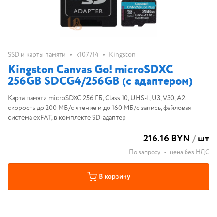
•
•
SSD и карты памяти
k107714
Kingston
Kingston Canvas Go! microSDXC
256GB SDCG4/256GB (с адаптером)
Карта памяти microSDXC 256 ГБ, Class 10, UHS-I, U3, V30, A2,
скорость до 200 МБ/с чтение и до 160 МБ/с запись, файловая
система exFAT, в комплекте SD-адаптер
216.16 BYN
/
шт
По запросу
•
цена без НДС
В корзину