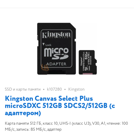
•
•
SSD и карты памяти
k107280
Kingston
Kingston Canvas Select Plus
microSDXC 512GB SDCS2/512GB (с
адаптером)
Карта памяти 512 ГБ, класс 10, UHS-I (класс U3), V30, A1, чтение: 100
МБ/с, запись: 85 МБ/с, адаптер