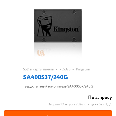
•
•
SSD и карты памяти
k55373
Kingston
SA400S37/240G
Твердотельный накопитель SA400S37/240G
По запросу
Забрать 19 августа 2026 г.
•
цена без НДС