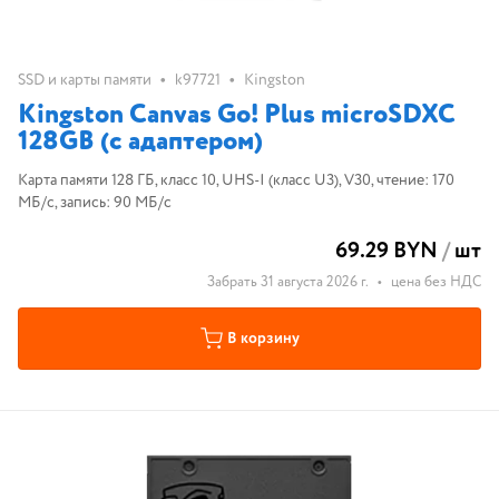
•
•
SSD и карты памяти
k97721
Kingston
Kingston Canvas Go! Plus microSDXC
128GB (с адаптером)
Карта памяти 128 ГБ, класс 10, UHS-I (класс U3), V30, чтение: 170
МБ/с, запись: 90 МБ/с
69.29 BYN
/
шт
Забрать 31 августа 2026 г.
•
цена без НДС
В корзину