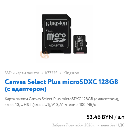
•
•
SSD и карты памяти
k77225
Kingston
Canvas Select Plus microSDXC 128GB
(с адаптером)
Карта памяти Canvas Select Plus microSDXC 128GB (с адаптером),
класс 10, UHS-I (класс U1), V10, A1, чтение: 100 МБ/с
53.46 BYN
/
шт
Забрать 7 сентября 2026 г.
•
цена без НДС