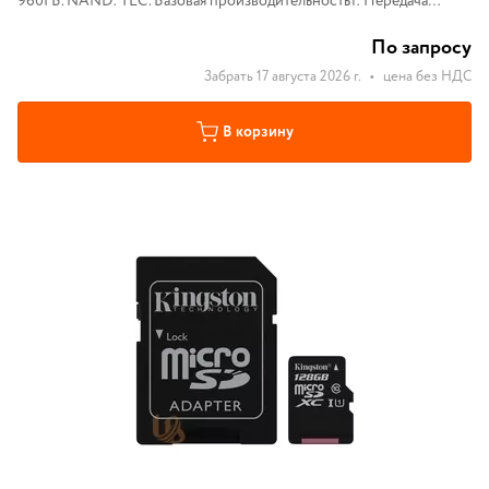
960ГБ. NAND: TLC. Базовая производительность1: Передача
сжимаемых данных (ATTO): до 500МБ/с для чтения и 450МБ/с для
записи
По запросу
Забрать 17 августа 2026 г.
•
цена без НДС
В корзину