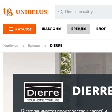
ШАБЛОНЫ
БРЕНДЫ
БЛОГ
КАТАЛОГ
Унибелус
Бренды
DIERRE
DIERR
Dierre занимается производством дверей и