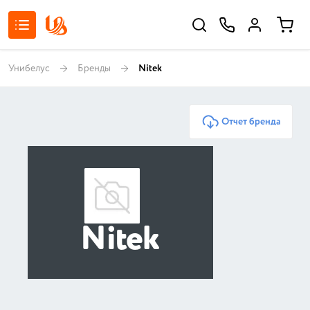
Унибелус
Бренды
Nitek
Отчет бренда
Nitek