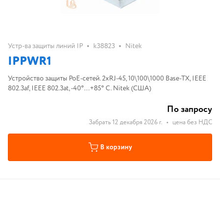
•
•
Устр-ва защиты линий IP
k38823
Nitek
IPPWR1
Устройство защиты PoE-сетей. 2хRJ-45, 10\100\1000 Base-TX, IEEE
802.3af, IEEE 802.3at, -40°…+85° C. Nitek (США)
По запросу
Забрать 12 декабря 2026 г.
•
цена без НДС
В корзину