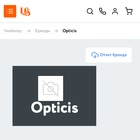
Унибелус
Бренды
Opticis
Отчет бренда
Opticis