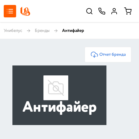
Унибелус
Бренды
Антифайер
Отчет бренда
Антифайер