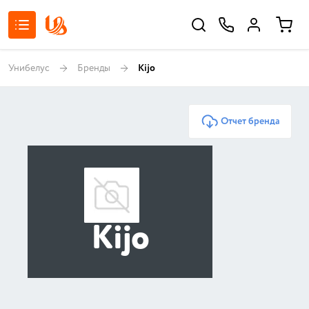
Унибелус
Бренды
Kijo
Отчет бренда
Kijo