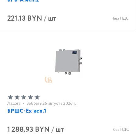
БРВ-А исп.2
221.13 BYN
/
шт
без НДС
Ладога
•
Забрать 26 августа 2026 г.
БРШС-Ех исп.1
1 288.93 BYN
/
шт
без НДС