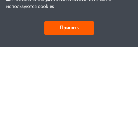
используются cookies
Принять
Как купить
Заказ
Оплата
Доставка
Гарантия
Замена и возврат
Услуги
Договор публичной оферты