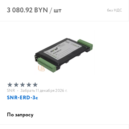
3 080.92 BYN
/
шт
без НДС
SNR
•
Забрать 11 декабря 2026 г.
SNR-ERD-3c
По запросу