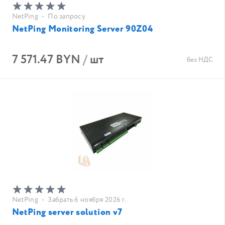
NetPing
•
По запросу
NetPing Monitoring Server 90Z04
7 571.47 BYN
/
шт
без НДС
NetPing
•
Забрать 6 ноября 2026 г.
NetPing server solution v7