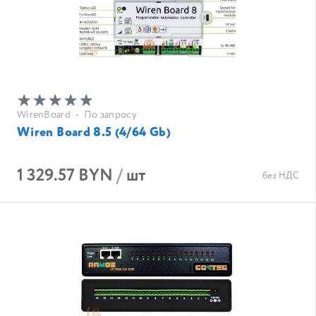
WirenBoard
•
По запросу
Wiren Board 8.5 (4/64 Gb)
1 329.57 BYN
/
шт
без НДС