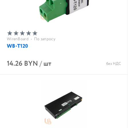
WirenBoard
•
По запросу
WB-T120
14.26 BYN
/
шт
без НДС