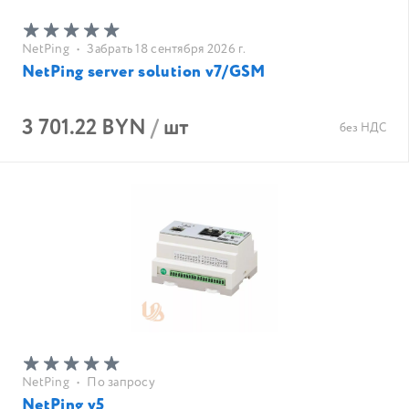
NetPing
•
Забрать 18 сентября 2026 г.
NetPing server solution v7/GSM
3 701.22 BYN
/
шт
без НДС
NetPing
•
По запросу
NetPing v5