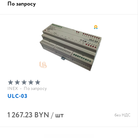
По запросу
INEX
•
По запросу
ULC-03
1 267.23 BYN
/
шт
без НДС