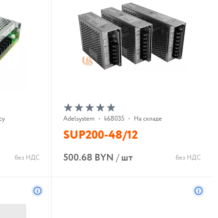
су
Adelsystem
•
k68035
•
На складе
SUP200-48/12
500.68 BYN
/
шт
без НДС
без НДС