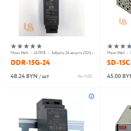
Mean Well
•
k57818
•
Забрать 26 августа 2026 г.
Mean Well
•
DDR-15G-24
SD-15C
48.24 BYN
/
шт
45.00 BY
без НДС
В корзину