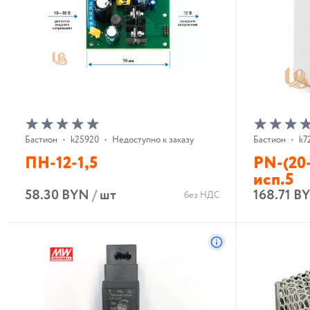
Бастион
•
k25920
•
Недоступно к заказу
Бастион
•
k7
ПН-12-1,5
PN-(20-
исп.5
58.30 BYN
/
шт
168.71 B
без НДС
В корзину