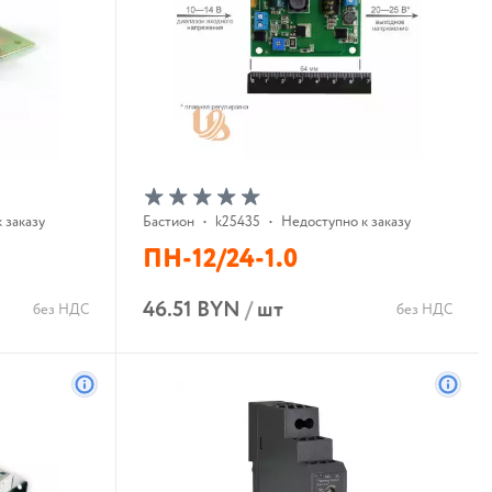
 заказу
Бастион
•
k25435
•
Недоступно к заказу
ПН-12/24-1.0
46.51 BYN
/
шт
без НДС
без НДС
В корзину