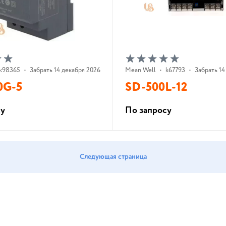
k98365
•
Забрать 14 декабря 2026 г.
Mean Well
•
k67793
•
Забрать 14
0G-5
SD-500L-12
су
По запросу
В корзину
В корзину
Следующая страница