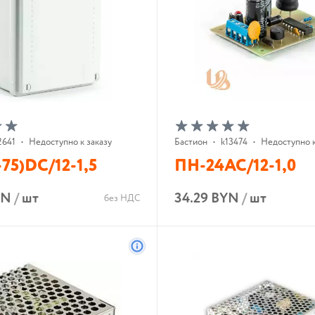
2641
•
Недоступно к заказу
Бастион
•
k13474
•
Недоступно к
75)DC/12-1,5
ПН-24АС/12-1,0
YN
/
шт
34.29 BYN
/
шт
без НДС
В корзину
В корзину