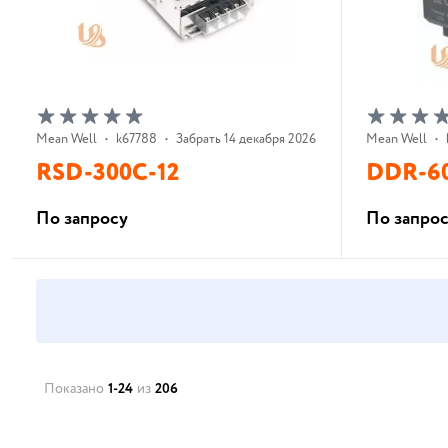
Mean Well
•
k67788
•
Забрать 14 декабря 2026 г.
Mean Well
•
RSD-300C-12
DDR-6
По запросу
По запро
В корзину
Показано
1-24
из
206