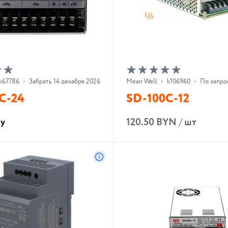
k67786
•
Забрать 14 декабря 2026 г.
Mean Well
•
k106960
•
По запро
C-24
SD-100C-12
120.50 BYN
/
шт
су
В корзину
В корзину