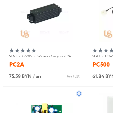
SC&T
•
k55915
•
Забрать 27 августа 2026 г.
SC&T
•
k324
PC2A
PC500
75.59 BYN
/
шт
61.84 BY
без НДС
В корзину