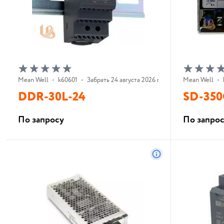
Mean Well
•
k60601
•
Забрать 24 августа 2026 г.
Mean Well
•
DDR-30L-24
SD-350
По запросу
По запро
В корзину