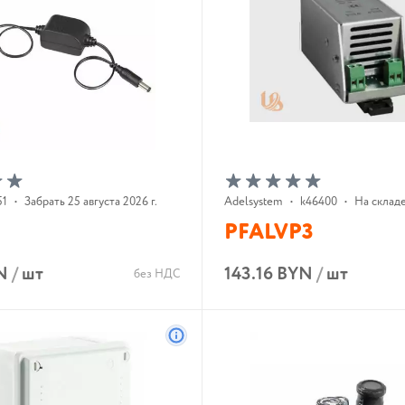
51
•
Забрать 25 августа 2026 г.
Adelsystem
•
k46400
•
На склад
PFALVP3
N
/
шт
143.16 BYN
/
шт
без НДС
В корзину
В корзину