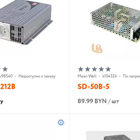
k98540
•
Недоступно к заказу
Mean Well
•
k104324
•
По запро
-212B
SD-50B-5
89.99 BYN
/
шт
су