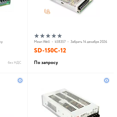
су
Mean Well
•
k58357
•
Забрать 14 декабря 2026 г.
SD-150C-12
По запросу
без НДС
В корзину