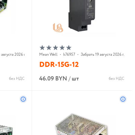
 августа 2026 г.
Mean Well
•
k76957
•
Забрать 19 августа 2026 г.
DDR-15G-12
46.09 BYN
/
шт
без НДС
без НДС
В корзину