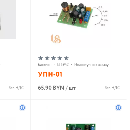
е
Бастион
•
k55942
•
Недоступно к заказу
УПН-01
65.90 BYN
/
шт
без НДС
без НДС
В корзину