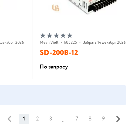
 декабря 2026 г.
Mean Well
•
k85225
•
Забрать 14 декабря 2026 г.
SD-200B-12
По запросу
В корзину
1
2
3
7
8
9
...