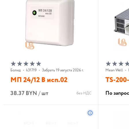
Болид
•
k31719
•
Забрать 19 августа 2026 г.
Mean Well
•
МП 24/12 В исп.02
TS-200
38.37 BYN
/
шт
По запро
без НДС