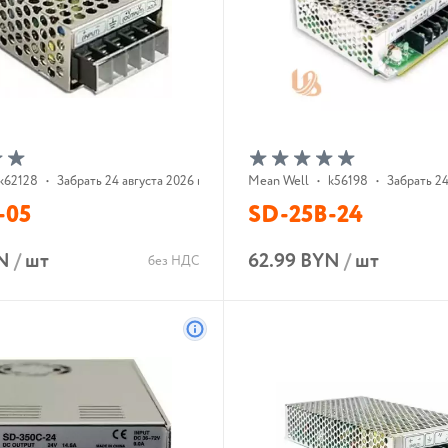
k62128
•
Забрать 24 августа 2026 г.
Mean Well
•
k56198
•
Забрать 24
-05
SD-25B-24
N
/
шт
62.99 BYN
/
шт
без НДС
В корзину
В корзину