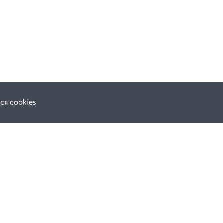
ся cookies
F.A.Q.
ной оферты
е