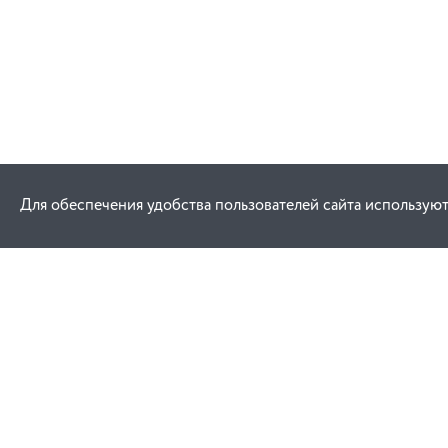
Для обеспечения удобства пользователей сайта используют
Как купить
Услуги
Заказ
Договор публич
Оплата
Проектировани
Доставка
Монтаж