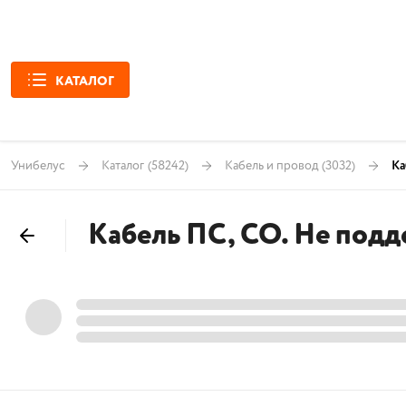
КАТАЛОГ
Унибелус
Каталог
(58242)
Кабель и провод
(3032)
Ка
Кабель ПС, СО. Не под