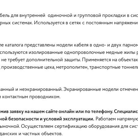
ель для внутренней одиночной и групповой прокладки в сист
рных системах. Используется в сетях с постоянным напряжен
еле каталога представлены модели кабеля в одно- и двух парн
используются изолированные однопроволочные медные жилы ра
не требует дополнительной защиты. Применяется на объекта
роизводственные цеха, метрополитен, транспортные тоннели, 
анный и неэкранированный. Экранированные модели отмечен
м контактным проводником.
в заявку на нашем сайте онлайн или по телефону. Специали
ной безопасности и условий эксплуатации.
Работаем напрямую
рыночной. Осуществляем сертификацию оборудования для сис
данских и частных объектов.