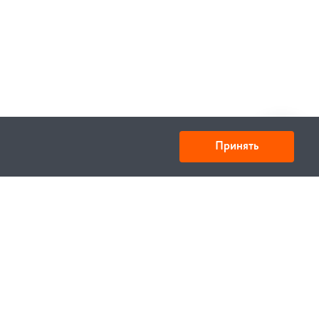
Принять
Юридический адрес: улица Нахимова, д.10, г. Минск,
Республика Беларусь 220033
Свидетельство ЕГР № 100834637, выдано МИД РБ
22.02.2001 Регистрация ИМ №435637. Дата