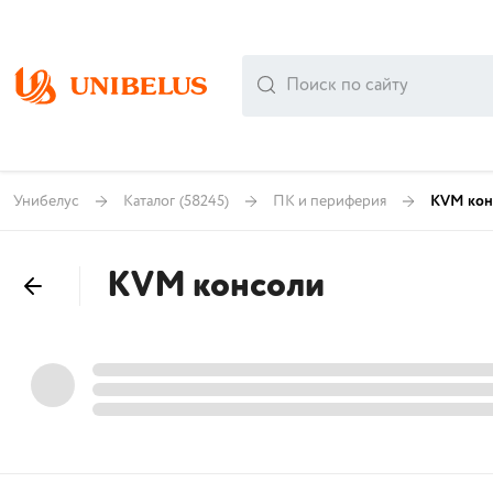
Унибелус
Каталог
(58245)
ПК и периферия
KVM кон
KVM консоли