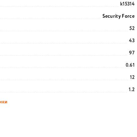
k15314
Security Force
52
43
97
0.61
12
1.2
тики