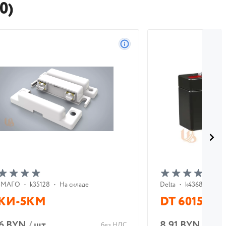
0)
ЬМАГО
•
k35128
•
На складе
Delta
•
k43684
•
Заб
КИ-5КМ
DT 6015
16 BYN
/
шт
8.91 BYN
/
шт
без НДС