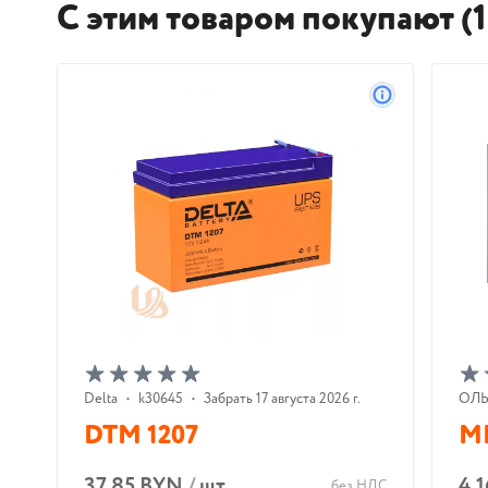
С этим товаром покупают (1
Delta
•
k30645
•
Забрать 17 августа 2026 г.
ОЛ
DTM 1207
М
37.85 BYN
/
шт
4.
без НДС