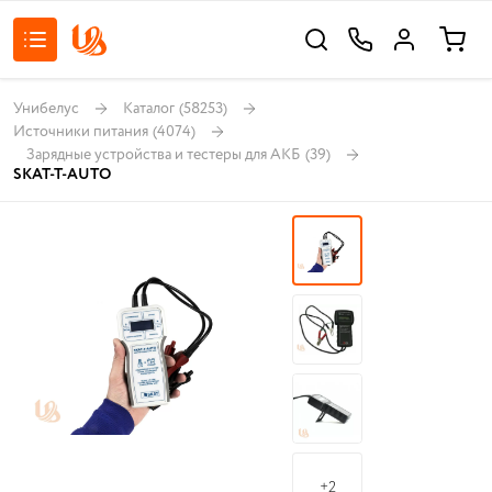
Унибелус
Каталог
(58253)
Источники питания
(4074)
Зарядные устройства и тестеры для АКБ
(39)
SKAT-T-AUTO
+2