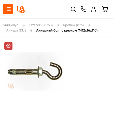
Унибелус
Каталог
(58253)
Крепеж
(875)
Анкера
(137)
Анкерный болт с крюком (M12x16x110)