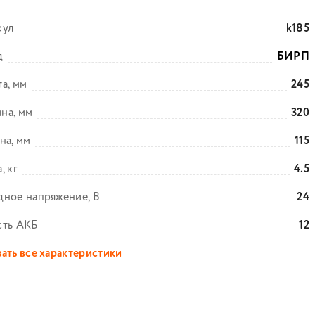
кул
k185
д
БИРП
а, мм
245
на, мм
320
на, мм
115
, кг
4.5
ное напряжение, В
24
сть АКБ
12
ать все характеристики