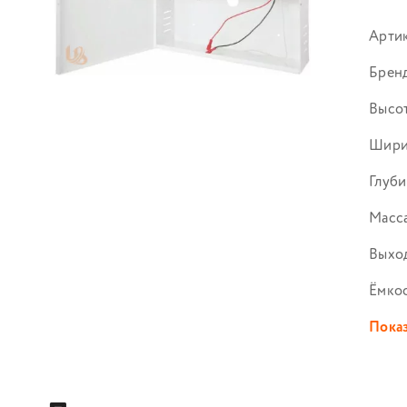
Арти
Брен
Высот
Шири
Глуби
Масса
Выход
Ёмко
Показ