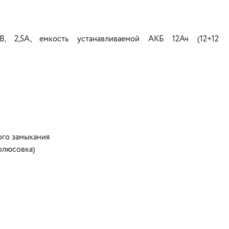
В, 2,5А, емкость устанавливаемой АКБ 12Ач (12+12
ого замыкания
олюсовка)