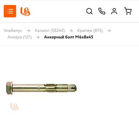
Унибелус
Каталог
(58240)
Крепеж
(875)
Анкера
(137)
Анкерный болт М6х8х45