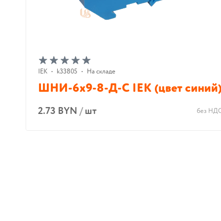
IEK
•
k33805
•
На складе
ШНИ-6х9-8-Д-С IEK (цвет синий
2.73 BYN
/
шт
без НД