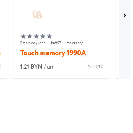
Smart-way tech
•
k4957
•
На складе
Рувин
)
Touch memory 1990A
Кр
1.21 BYN
/
шт
0.2
С
без НДС