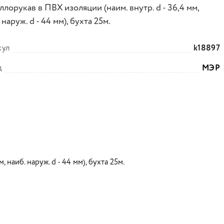
лорукав в ПВХ изоляции (наим. внутр. d - 36,4 мм,
 наруж. d - 44 мм), бухта 25м.
кул
k18897
д
МЭР
 наиб. наруж. d - 44 мм), бухта 25м.