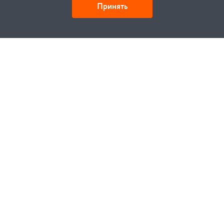
Принять
Как купить
Заказ
Оплата
Доставка
Гарантия
Замена и возврат
Услуги
Договор публичной оферты
Проектирование
Монтаж