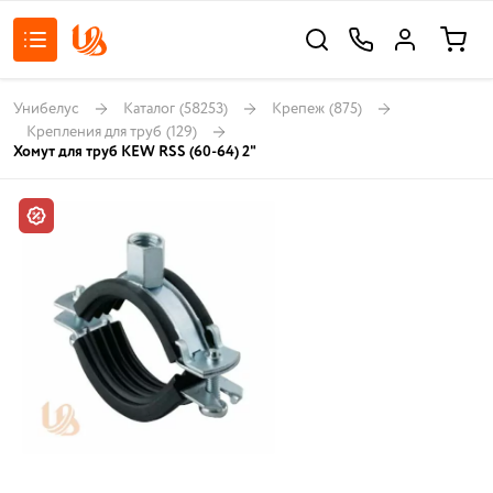
Унибелус
Каталог
(58253)
Крепеж
(875)
Крепления для труб
(129)
Хомут для труб KEW RSS (60-64) 2"